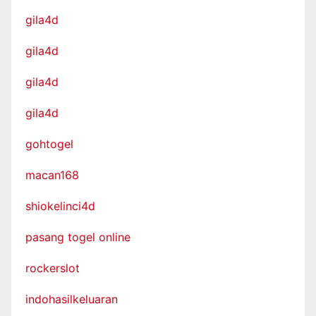
gila4d
gila4d
gila4d
gila4d
gohtogel
macan168
shiokelinci4d
pasang togel online
rockerslot
indohasilkeluaran