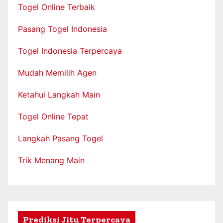
Togel Online Terbaik
Pasang Togel Indonesia
Togel Indonesia Terpercaya
Mudah Memilih Agen
Ketahui Langkah Main
Togel Online Tepat
Langkah Pasang Togel
Trik Menang Main
Prediksi Jitu Terpercaya