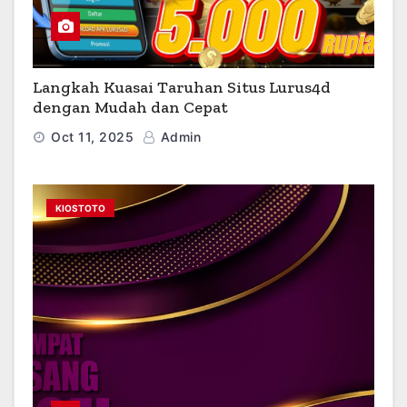
Langkah Kuasai Taruhan Situs Lurus4d
dengan Mudah dan Cepat
Oct 11, 2025
Admin
KIOSTOTO