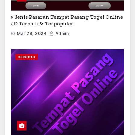
5 Jenis Pasaran Tempat Pasang Togel Online
4D Terbaik & Terpopuler
Mar 29, 2024
Admin
KIOSTOTO