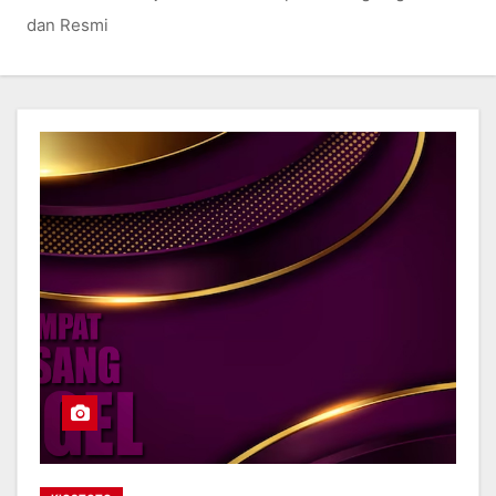
dan Resmi