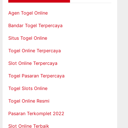
Agen Togel Online
Bandar Togel Terpercaya
Situs Togel Online
Togel Online Terpercaya
Slot Online Terpercaya
Togel Pasaran Terpercaya
Togel Slots Online
Togel Online Resmi
Pasaran Terkomplet 2022
Slot Online Terbaik