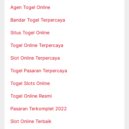
Agen Togel Online
Bandar Togel Terpercaya
Situs Togel Online
Togel Online Terpercaya
Slot Online Terpercaya
Togel Pasaran Terpercaya
Togel Slots Online
Togel Online Resmi
Pasaran Terkomplet 2022
Slot Online Terbaik