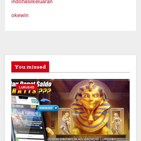
indohasilkeluaran
okewin
You missed
LURUS4D