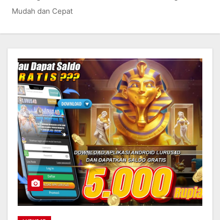
Mudah dan Cepat