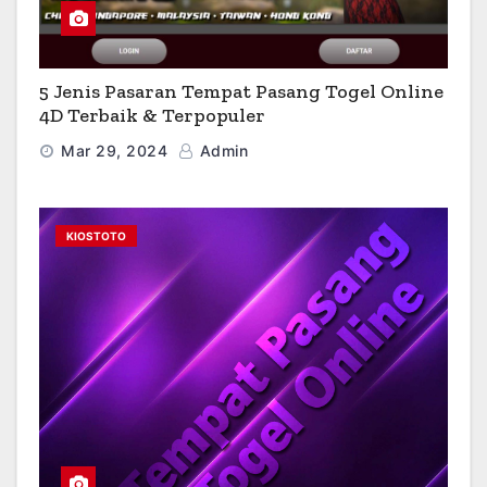
5 Jenis Pasaran Tempat Pasang Togel Online
4D Terbaik & Terpopuler
Mar 29, 2024
Admin
KIOSTOTO