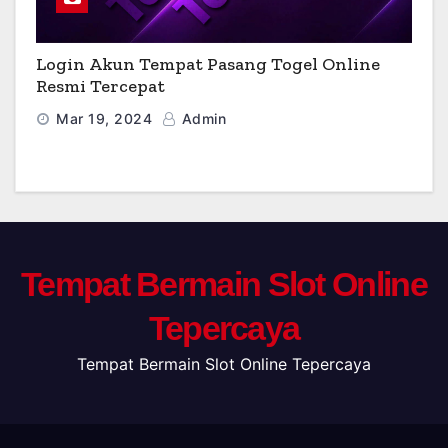
Login Akun Tempat Pasang Togel Online
Resmi Tercepat
Mar 19, 2024
Admin
Tempat Bermain Slot Online
Tepercaya
Tempat Bermain Slot Online Tepercaya