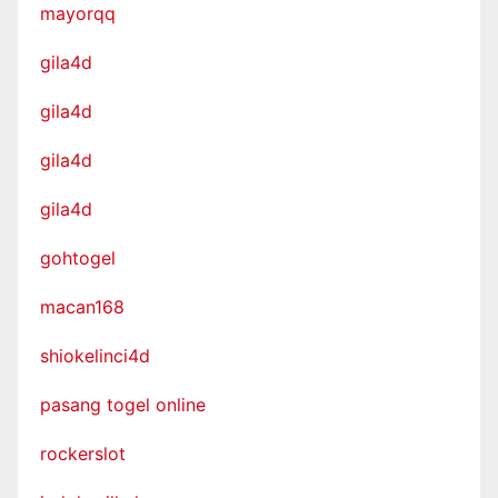
mayorqq
gila4d
gila4d
gila4d
gila4d
gohtogel
macan168
shiokelinci4d
pasang togel online
rockerslot