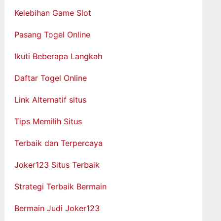
Kelebihan Game Slot
Pasang Togel Online
Ikuti Beberapa Langkah
Daftar Togel Online
Link Alternatif situs
Tips Memilih Situs
Terbaik dan Terpercaya
Joker123 Situs Terbaik
Strategi Terbaik Bermain
Bermain Judi Joker123