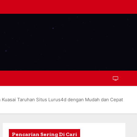
 Kuasai Taruhan Situs Lurus4d dengan Mudah dan Cepat
Pencarian Sering Di Cari