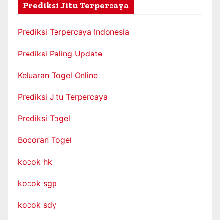
Prediksi Jitu Terpercaya
Prediksi Terpercaya Indonesia
Prediksi Paling Update
Keluaran Togel Online
Prediksi Jitu Terpercaya
Prediksi Togel
Bocoran Togel
kocok hk
kocok sgp
kocok sdy