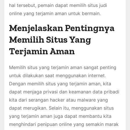
hal tersebut, pemain dapat memilih situs judi
online yang terjamin aman untuk bermain.
Menjelaskan Pentingnya
Memilih Situs Yang
Terjamin Aman
Memilih situs yang terjamin aman sangat penting
untuk dilakukan saat menggunakan internet.
Dengan memilih situs yang terjamin aman, kita
dapat menjaga privasi dan keamanan data pribadi
kita dari serangan hacker atau malware yang
dapat merugikan. Selain itu, menggunakan situs
yang terjamin aman juga dapat membantu kita
menghindari penipuan online yang semakin marak