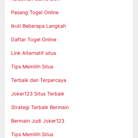
Pasang Togel Online
Ikuti Beberapa Langkah
Daftar Togel Online
Link Alternatif situs
Tips Memilih Situs
Terbaik dan Terpercaya
Joker123 Situs Terbaik
Strategi Terbaik Bermain
Bermain Judi Joker123
Tips Memilih Situs