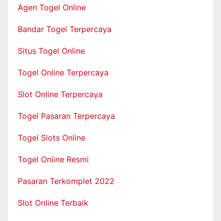
Agen Togel Online
Bandar Togel Terpercaya
Situs Togel Online
Togel Online Terpercaya
Slot Online Terpercaya
Togel Pasaran Terpercaya
Togel Slots Online
Togel Online Resmi
Pasaran Terkomplet 2022
Slot Online Terbaik