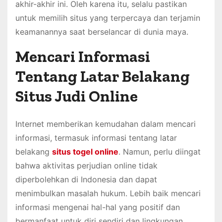
akhir-akhir ini. Oleh karena itu, selalu pastikan
untuk memilih situs yang terpercaya dan terjamin
keamanannya saat berselancar di dunia maya.
Mencari Informasi
Tentang Latar Belakang
Situs Judi Online
Internet memberikan kemudahan dalam mencari
informasi, termasuk informasi tentang latar
belakang
situs togel online
. Namun, perlu diingat
bahwa aktivitas perjudian online tidak
diperbolehkan di Indonesia dan dapat
menimbulkan masalah hukum. Lebih baik mencari
informasi mengenai hal-hal yang positif dan
bermanfaat untuk diri sendiri dan lingkungan