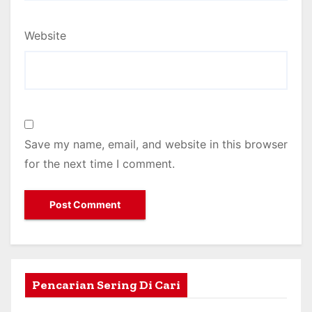
Website
Save my name, email, and website in this browser
for the next time I comment.
Pencarian Sering Di Cari