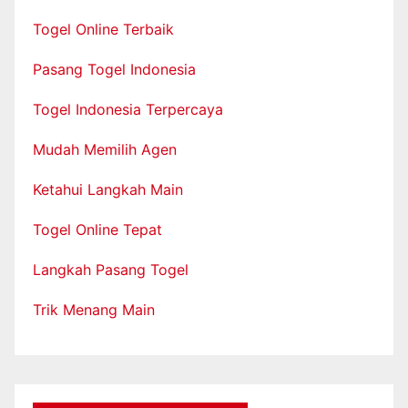
Togel Online Terbaik
Pasang Togel Indonesia
Togel Indonesia Terpercaya
Mudah Memilih Agen
Ketahui Langkah Main
Togel Online Tepat
Langkah Pasang Togel
Trik Menang Main