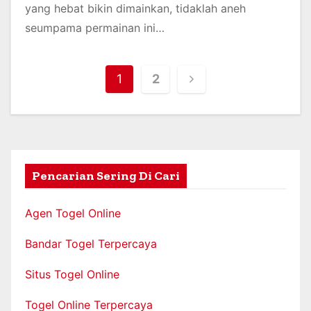
yang hebat bikin dimainkan, tidaklah aneh
seumpama permainan ini…
P
1
2
o
s
t
Pencarian Sering Di Cari
s
p
Agen Togel Online
a
Bandar Togel Terpercaya
g
Situs Togel Online
i
Togel Online Terpercaya