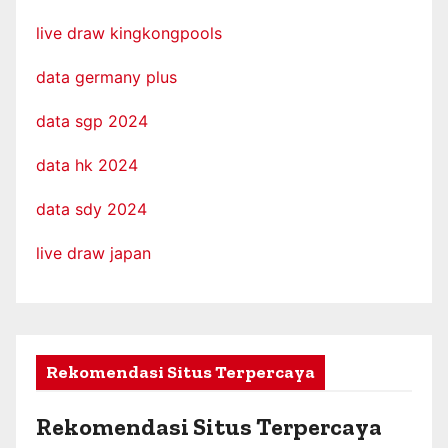
live draw kingkongpools
data germany plus
data sgp 2024
data hk 2024
data sdy 2024
live draw japan
Rekomendasi Situs Terpercaya
Rekomendasi Situs Terpercaya