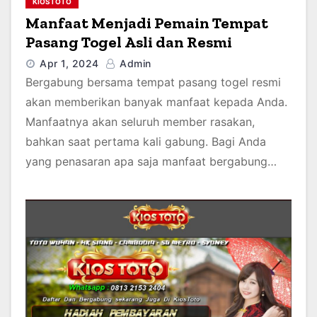
KIOSTOTO
Manfaat Menjadi Pemain Tempat
Pasang Togel Asli dan Resmi
Apr 1, 2024
Admin
Bergabung bersama tempat pasang togel resmi
akan memberikan banyak manfaat kepada Anda.
Manfaatnya akan seluruh member rasakan,
bahkan saat pertama kali gabung. Bagi Anda
yang penasaran apa saja manfaat bergabung…