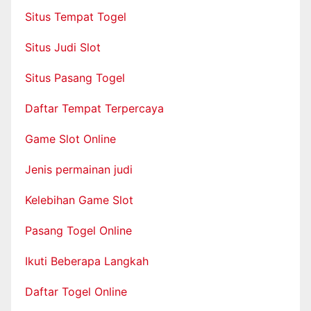
Situs Tempat Togel
Situs Judi Slot
Situs Pasang Togel
Daftar Tempat Terpercaya
Game Slot Online
Jenis permainan judi
Kelebihan Game Slot
Pasang Togel Online
Ikuti Beberapa Langkah
Daftar Togel Online