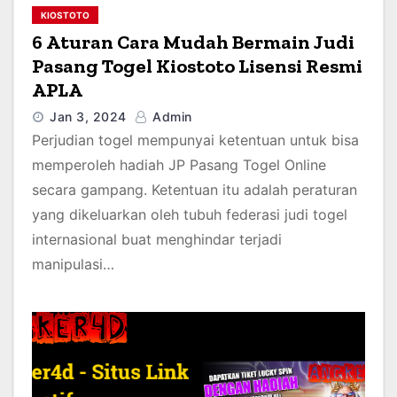
KIOSTOTO
6 Aturan Cara Mudah Bermain Judi
Pasang Togel Kiostoto Lisensi Resmi
APLA
Jan 3, 2024
Admin
Perjudian togel mempunyai ketentuan untuk bisa
memperoleh hadiah JP Pasang Togel Online
secara gampang. Ketentuan itu adalah peraturan
yang dikeluarkan oleh tubuh federasi judi togel
internasional buat menghindar terjadi
manipulasi…