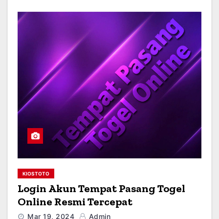
KIOSTOTO
Login Akun Tempat Pasang Togel
Online Resmi Tercepat
Mar 19, 2024
Admin