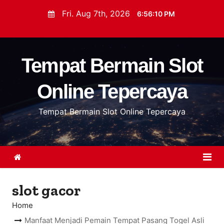
S
Fri. Aug 7th, 2026
6:56:11 PM
k
i
p
Tempat Bermain Slot
t
o
Online Tepercaya
c
o
Tempat Bermain Slot Online Tepercaya
n
t
e
n
t
slot gacor
Home
Manfaat Menjadi Pemain Tempat Pasang Togel Asli