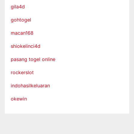
gila4d
gohtogel
macan168
shiokelinci4d
pasang togel online
rockerslot
indohasilkeluaran
okewin