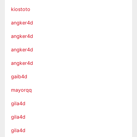
kiostoto
angker4d
angker4d
angker4d
angker4d
gaib4d
mayorqq
gila4d
gila4d
gila4d