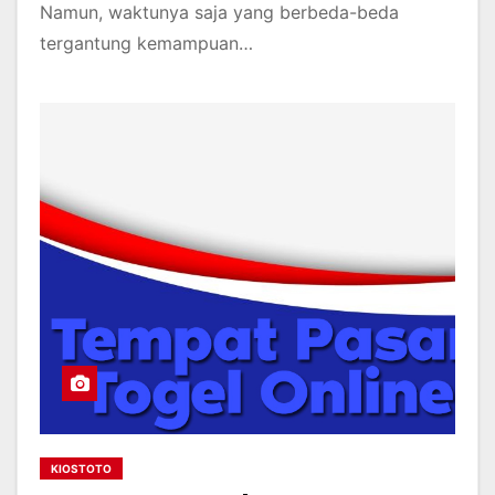
Namun, waktunya saja yang berbeda-beda
tergantung kemampuan…
KIOSTOTO