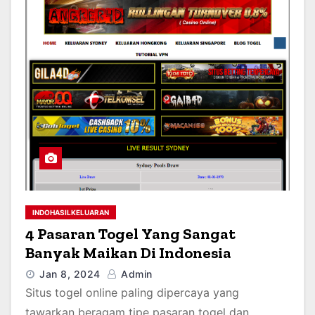
INDOHASILKELUARAN
4 Pasaran Togel Yang Sangat
Banyak Maikan Di Indonesia
Jan 8, 2024
Admin
Situs togel online paling dipercaya yang
tawarkan beragam tipe pasaran togel dan