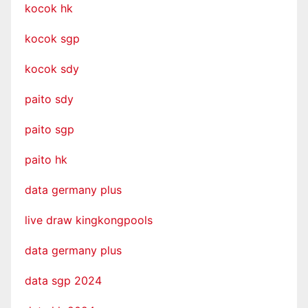
kocok hk
kocok sgp
kocok sdy
paito sdy
paito sgp
paito hk
data germany plus
live draw kingkongpools
data germany plus
data sgp 2024