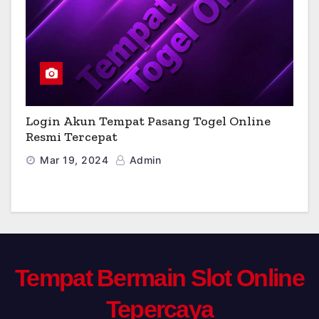
Login Akun Tempat Pasang Togel Online
Resmi Tercepat
Mar 19, 2024
Admin
Tempat Bermain Slot Online
Tepercaya