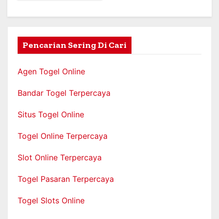
Pencarian Sering Di Cari
Agen Togel Online
Bandar Togel Terpercaya
Situs Togel Online
Togel Online Terpercaya
Slot Online Terpercaya
Togel Pasaran Terpercaya
Togel Slots Online