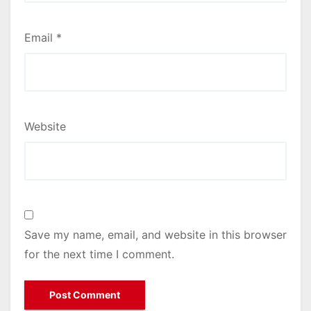
Email
*
Website
Save my name, email, and website in this browser
for the next time I comment.