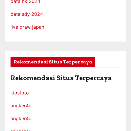
data hk 2024
data sdy 2024
live draw japan
Rekomendasi Situs Terpercaya
Rekomendasi Situs Terpercaya
kiostoto
angker4d
angker4d